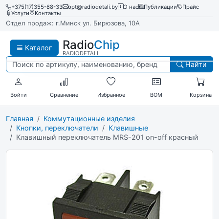
+375(17)355-88-33
opt@radiodetali.by
О нас
Публикации
Прайс
Услуги
Контакты
Отдел продаж: г.Минск ул. Бирюзова, 10А
Radio
Chip
Каталог
RADIODETALI
Найти
Войти
Сравнение
Избранное
BOM
Корзина
Главная
Коммутационные изделия
Кнопки, переключатели
Клавишные
Клавишный переключатель MRS-201 on-off красный