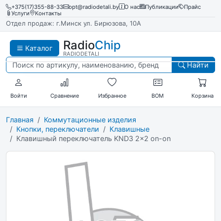
+375(17)355-88-33
opt@radiodetali.by
О нас
Публикации
Прайс
Услуги
Контакты
Отдел продаж: г.Минск ул. Бирюзова, 10А
Radio
Chip
Каталог
RADIODETALI
Найти
Войти
Сравнение
Избранное
BOM
Корзина
Главная
Коммутационные изделия
Кнопки, переключатели
Клавишные
Клавишный переключатель KND3 2x2 on-on