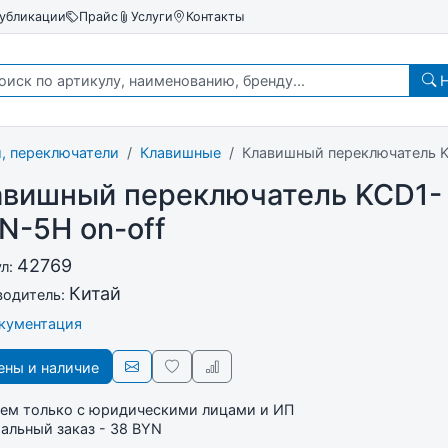
убликации
Прайс
Услуги
Контакты
Н
, переключатели
Клавишные
Клавишный переключатель K
авишный переключатель KCD1-
N-5H on-off
42769
ул:
Китай
водитель:
окументация
ны и наличие
ем только с юридическими лицами и ИП
льный заказ - 38 BYN