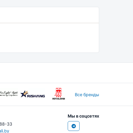
Все бренды
Мы в соцсетях
-88-33
li.by