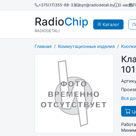
+375(17)355-88-33
opt@radiodetali.by
О нас
П
Radio
Chip
Каталог
RADIODETALI
Главная
Коммутационные изделия
Кнопки
Кл
101
Артик
Произ
Вся д
Це
Работа
Минима