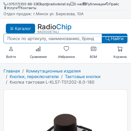
+375(17)355-88-33
opt@radiodetali.by
О нас
Публикации
Прайс
Услуги
Контакты
Отдел продаж: г.Минск ул. Бирюзова, 10А
Radio
Chip
Каталог
RADIODETALI
Найти
Войти
Сравнение
Избранное
BOM
Корзина
Главная
Коммутационные изделия
Кнопки, переключатели
Тактовые кнопки
Кнопка тактовая L-KLS7-TS1202-8.0-180