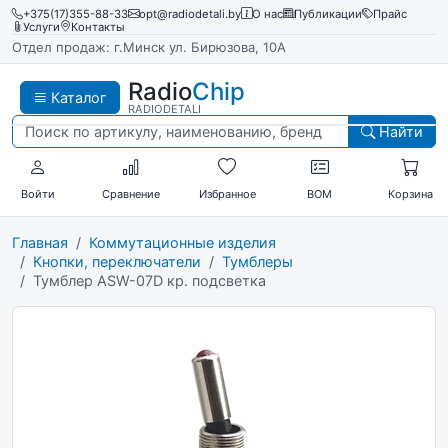
+375(17)355-88-33
opt@radiodetali.by
О нас
Публикации
Прайс
Услуги
Контакты
Отдел продаж: г.Минск ул. Бирюзова, 10А
Radio
Chip
Каталог
RADIODETALI
Найти
Войти
Сравнение
Избранное
BOM
Корзина
Главная
Коммутационные изделия
Кнопки, переключатели
Тумблеры
Тумблер ASW-07D кр. подсветка