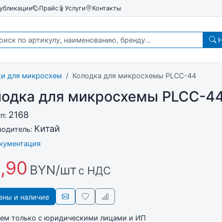
убликации
Прайс
Услуги
Контакты
Н
ки для микросхем
Колодка для микросхемы PLCC-44
лодка для микросхемы PLCC-4
2168
ул:
Китай
водитель:
окументация
,90
BYN/шт
с НДС
ны и наличие
ем только с юридическими лицами и ИП