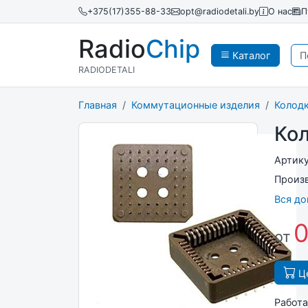
+375(17)355-88-33
opt@radiodetali.by
О нас
П
Radio
Chip
Каталог
RADIODETALI
Главная
Коммутационные изделия
Колод
Ко
Артик
Произ
Вся д
0
от
Це
Работа