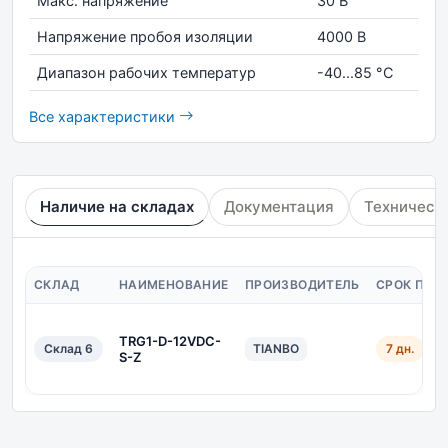
Макс. напряжение
30 В
Напряжение пробоя изоляции
4000 В
Диапазон рабочих температур
-40...85 °С
Все характеристики
Наличие на складах
Документация
Техническ
СКЛАД
НАИМЕНОВАНИЕ
ПРОИЗВОДИТЕЛЬ
СРОК ПОС
TRG1-D-12VDC-
Склад 6
TIANBO
7 дн.
S-Z