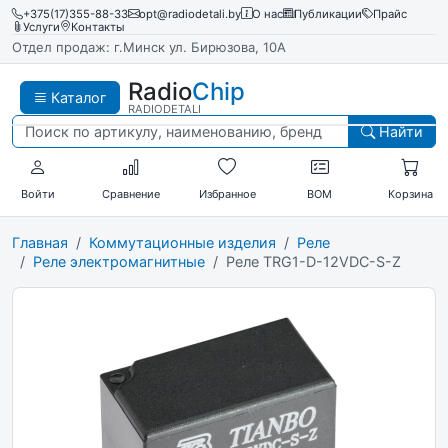
+375(17)355-88-33
opt@radiodetali.by
О нас
Публикации
Прайс
Услуги
Контакты
Отдел продаж: г.Минск ул. Бирюзова, 10А
Radio
Chip
Каталог
RADIODETALI
Найти
Войти
Сравнение
Избранное
BOM
Корзина
Главная
Коммутационные изделия
Реле
Реле электромагнитные
Реле TRG1-D-12VDC-S-Z