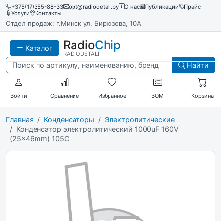
+375(17)355-88-33
opt@radiodetali.by
О нас
Публикации
Прайс
Услуги
Контакты
Отдел продаж: г.Минск ул. Бирюзова, 10А
Radio
Chip
Каталог
RADIODETALI
Найти
Войти
Сравнение
Избранное
BOM
Корзина
Главная
Конденсаторы
Электролитические
Конденсатор электролитический 1000uF 160V
(25x46mm) 105C