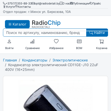
+375(17)355-88-33
opt@radiodetali.by
О нас
Публикации
Прайс
Услуги
Контакты
Отдел продаж: г.Минск ул. Бирюзова, 10А
Radio
Chip
Каталог
RADIODETALI
Найти
Войти
Сравнение
Избранное
BOM
Корзина
Главная
Конденсаторы
Электролитические
Конденсатор электролитический CD11GE-J10 22uF
400V (16x25mm)