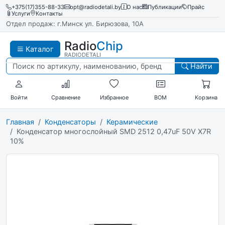
+375(17)355-88-33
opt@radiodetali.by
О нас
Публикации
Прайс
Услуги
Контакты
Отдел продаж: г.Минск ул. Бирюзова, 10А
Radio
Chip
Каталог
RADIODETALI
Найти
Войти
Сравнение
Избранное
BOM
Корзина
Главная
Конденсаторы
Керамические
Конденсатор многослойный SMD 2512 0,47uF 50V X7R
10%