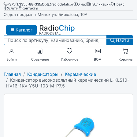
+375(17)355-88-33
opt@radiodetali.by
О нас
Публикации
Прайс
Услуги
Контакты
Отдел продаж: г.Минск ул. Бирюзова, 10А
Radio
Chip
Каталог
RADIODETALI
Найти
Войти
Сравнение
Избранное
BOM
Корзина
Главная
Конденсаторы
Керамические
Конденсатор высоковольтный керамический L-KLS10-
HV16-1KV-Y5U-103-M-P7.5