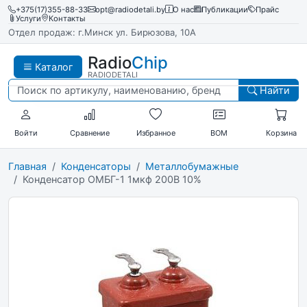
+375(17)355-88-33
opt@radiodetali.by
О нас
Публикации
Прайс
Услуги
Контакты
Отдел продаж: г.Минск ул. Бирюзова, 10А
Radio
Chip
Каталог
RADIODETALI
Найти
Войти
Сравнение
Избранное
BOM
Корзина
Главная
Конденсаторы
Металлобумажные
Конденсатор ОМБГ-1 1мкф 200В 10%