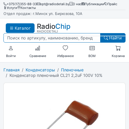
+375(17)355-88-33
opt@radiodetali.by
О нас
Публикации
Прайс
Услуги
Контакты
Отдел продаж: г.Минск ул. Бирюзова, 10А
Radio
Chip
Каталог
RADIODETALI
Найти
Войти
Сравнение
Избранное
BOM
Корзина
Главная
Конденсаторы
Пленочные
Конденсатор пленочный CL21 2,2uF 100V 10%