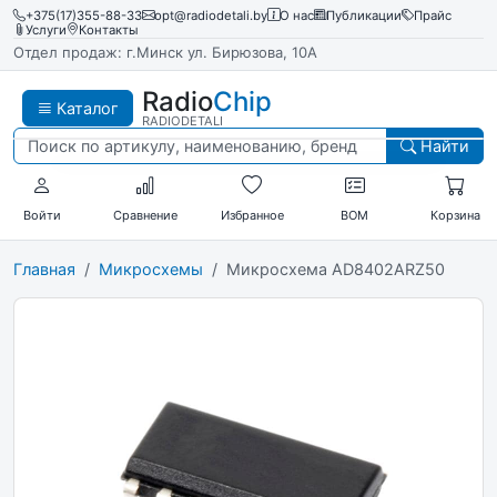
+375(17)355-88-33
opt@radiodetali.by
О нас
Публикации
Прайс
Услуги
Контакты
Отдел продаж: г.Минск ул. Бирюзова, 10А
Radio
Chip
Каталог
RADIODETALI
Найти
Войти
Сравнение
Избранное
BOM
Корзина
Главная
Микросхемы
Микросхема AD8402ARZ50