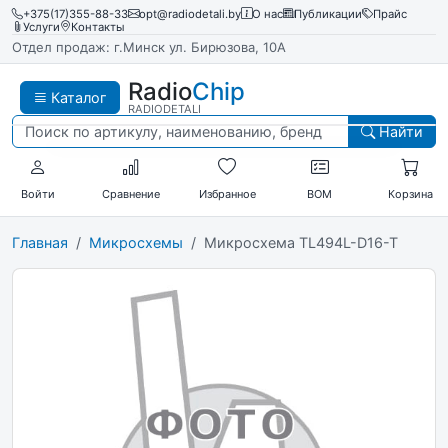
+375(17)355-88-33
opt@radiodetali.by
О нас
Публикации
Прайс
Услуги
Контакты
Отдел продаж: г.Минск ул. Бирюзова, 10А
Radio
Chip
Каталог
RADIODETALI
Найти
Войти
Сравнение
Избранное
BOM
Корзина
Главная
Микросхемы
Микросхема TL494L-D16-T