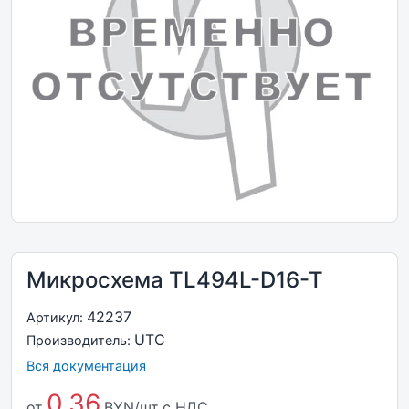
Микросхема TL494L-D16-T
42237
Артикул:
UTC
Производитель:
Вся документация
0,36
от
BYN/шт
с НДС