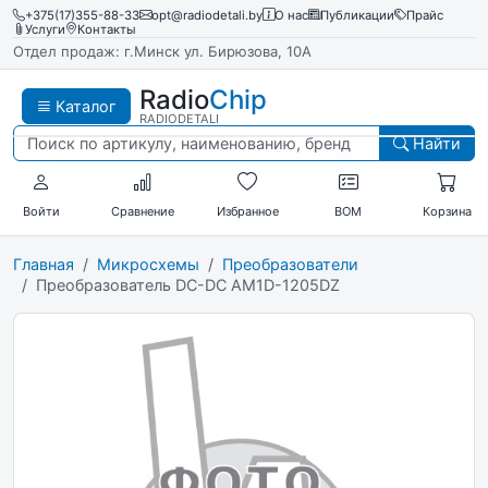
+375(17)355-88-33
opt@radiodetali.by
О нас
Публикации
Прайс
Услуги
Контакты
Отдел продаж: г.Минск ул. Бирюзова, 10А
Radio
Chip
Каталог
RADIODETALI
Найти
Войти
Сравнение
Избранное
BOM
Корзина
Главная
Микросхемы
Преобразователи
Преобразователь DC-DC AM1D-1205DZ