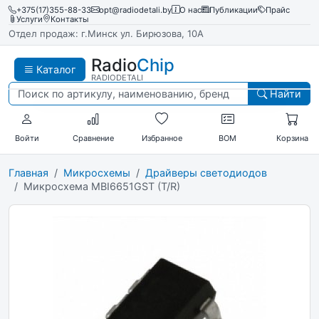
+375(17)355-88-33
opt@radiodetali.by
О нас
Публикации
Прайс
Услуги
Контакты
Отдел продаж: г.Минск ул. Бирюзова, 10А
Radio
Chip
Каталог
RADIODETALI
Найти
Войти
Сравнение
Избранное
BOM
Корзина
Главная
Микросхемы
Драйверы светодиодов
Микросхема MBI6651GST (T/R)