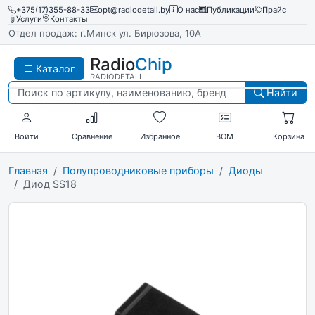
+375(17)355-88-33
opt@radiodetali.by
О нас
Публикации
Прайс
Услуги
Контакты
Отдел продаж: г.Минск ул. Бирюзова, 10А
Radio
Chip
Каталог
RADIODETALI
Найти
Войти
Сравнение
Избранное
BOM
Корзина
Главная
Полупроводниковые приборы
Диоды
Диод SS18