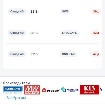
Склад 40
SS18
GWS
39 дн.
Склад 40
SS18
SPECSAFE
42 дн.
Склад 40
SS18
ONS-FAIR
47 дн.
Производители
Все бренды