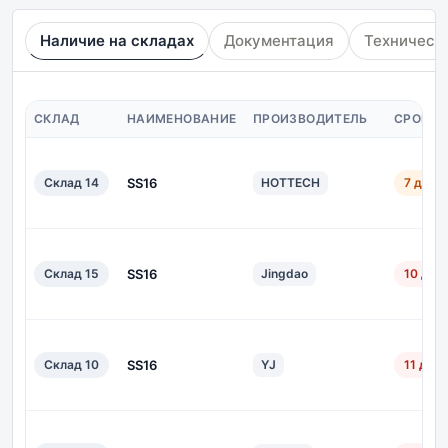
Наличие на складах
Документация
Техническ
СКЛАД
НАИМЕНОВАНИЕ
ПРОИЗВОДИТЕЛЬ
СРОК П
Склад 14
SS16
HOTTECH
7 дн.
Склад 15
SS16
Jingdao
10 дн.
Склад 10
SS16
YJ
11 дн.