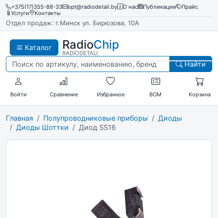
+375(17)355-88-33
opt@radiodetali.by
О нас
Публикации
Прайс
Услуги
Контакты
Отдел продаж: г.Минск ул. Бирюзова, 10А
Radio
Chip
Каталог
RADIODETALI
Найти
Войти
Сравнение
Избранное
BOM
Корзина
Главная
Полупроводниковые приборы
Диоды
Диоды Шоттки
Диод SS16