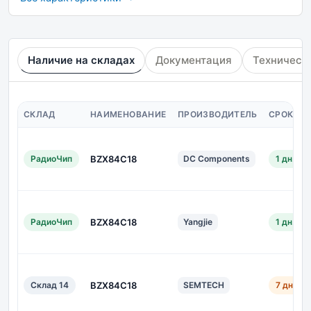
Наличие на складах
Документация
Техническ
СКЛАД
НАИМЕНОВАНИЕ
ПРОИЗВОДИТЕЛЬ
СРОК ПО
РадиоЧип
BZX84C18
DC Components
1 дн.
РадиоЧип
BZX84C18
Yangjie
1 дн.
Склад 14
BZX84C18
SEMTECH
7 дн.