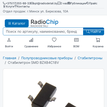
+375(17)355-88-33
opt@radiodetali.by
О нас
Публикации
Прайс
Услуги
Контакты
Отдел продаж: г.Минск ул. Бирюзова, 10А
Radio
Chip
Каталог
RADIODETALI
Найти
Войти
Сравнение
Избранное
BOM
Корзина
Главная
Полупроводниковые приборы
Стабилитроны
Стабилитрон SMD BZX84C18V