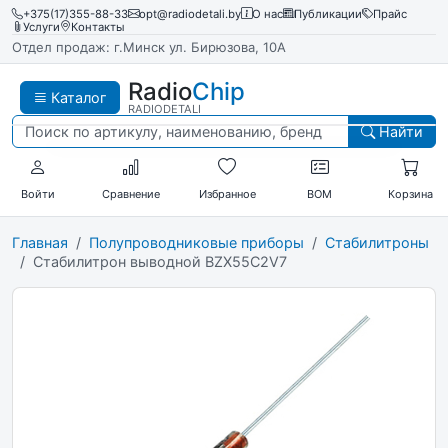
+375(17)355-88-33
opt@radiodetali.by
О нас
Публикации
Прайс
Услуги
Контакты
Отдел продаж: г.Минск ул. Бирюзова, 10А
Radio
Chip
Каталог
RADIODETALI
Найти
Войти
Сравнение
Избранное
BOM
Корзина
Главная
Полупроводниковые приборы
Стабилитроны
Стабилитрон выводной BZX55C2V7