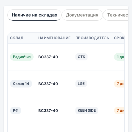
Наличие на складах
Документация
Техническ
СКЛАД
НАИМЕНОВАНИЕ
ПРОИЗВОДИТЕЛЬ
СРОК ПО
РадиоЧип
BC337-40
CTK
1 дн.
Склад 14
BC337-40
LGE
7 дн.
РФ
BC337-40
KEEN SIDE
7 дн.