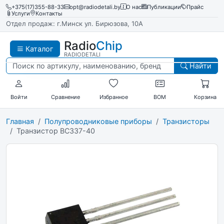
+375(17)355-88-33
opt@radiodetali.by
О нас
Публикации
Прайс
Услуги
Контакты
Отдел продаж: г.Минск ул. Бирюзова, 10А
Radio
Chip
Каталог
RADIODETALI
Найти
Войти
Сравнение
Избранное
BOM
Корзина
Главная
Полупроводниковые приборы
Транзисторы
Транзистор BC337-40