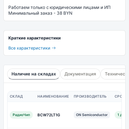
Работаем только с юридическими лицами и ИП
Минимальный заказ - 38 BYN
Краткие характеристики
Все характеристики
Наличие на складах
Документация
Техническ
СКЛАД
НАИМЕНОВАНИЕ
ПРОИЗВОДИТЕЛЬ
СРОК 
РадиоЧип
BCW72LT1G
ON Semiconductor
1 дн.