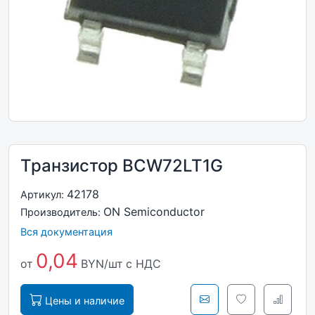
Транзистор BCW72LT1G
42178
Артикул:
ON Semiconductor
Производитель:
Вся документация
0,04
от
BYN/шт
с НДС
Цены и наличие