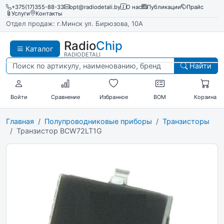
+375(17)355-88-33
opt@radiodetali.by
О нас
Публикации
Прайс
Услуги
Контакты
Отдел продаж: г.Минск ул. Бирюзова, 10А
Radio
Chip
Каталог
RADIODETALI
Найти
Войти
Сравнение
Избранное
BOM
Корзина
Главная
Полупроводниковые приборы
Транзисторы
Транзистор BCW72LT1G