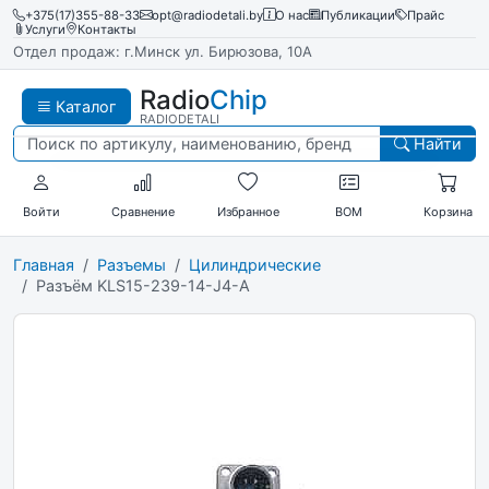
+375(17)355-88-33
opt@radiodetali.by
О нас
Публикации
Прайс
Услуги
Контакты
Отдел продаж: г.Минск ул. Бирюзова, 10А
Radio
Chip
Каталог
RADIODETALI
Найти
Войти
Сравнение
Избранное
BOM
Корзина
Главная
Разъемы
Цилиндрические
Разъём KLS15-239-14-J4-A