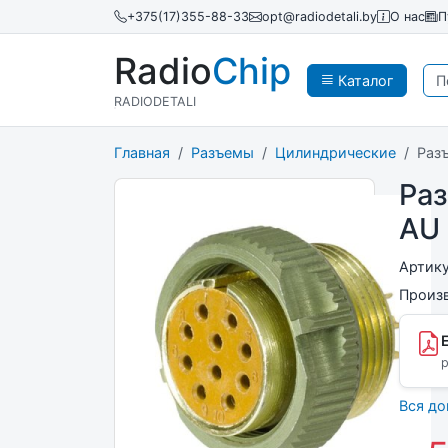
+375(17)355-88-33
opt@radiodetali.by
О нас
П
Radio
Chip
Каталог
RADIODETALI
Главная
Разъемы
Цилиндрические
Раз
Ра
AU 
Артик
Произ
p
Вся д