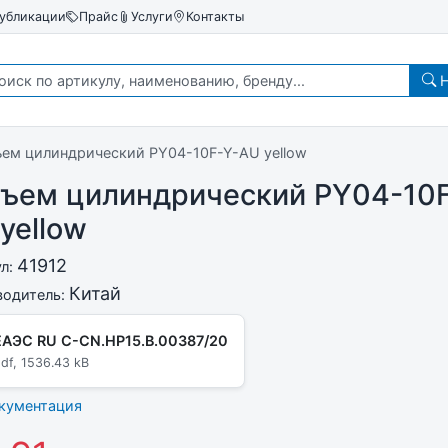
убликации
Прайс
Услуги
Контакты
Н
ъем цилиндрический PY04-10F-Y-AU yellow
зъем цилиндрический PY04-10F
yellow
41912
ул:
Китай
водитель:
ЕАЭС RU C-CN.НР15.В.00387/20
df, 1536.43 kB
окументация