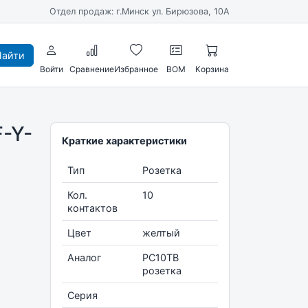
Отдел продаж: г.Минск ул. Бирюзова, 10А
айти
Войти
Сравнение
Избранное
BOM
Корзина
-Y-
Краткие характеристики
Тип
Розетка
Кол.
10
контактов
Цвет
желтый
Аналог
РС10ТВ
розетка
Серия