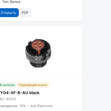
Тип: Вилка
Открыть
PDF
В наличии
Подходящий аналог
PY04-4F-B-AU black
KU: 83202
овпадение: 70%
•
Acit Electronic