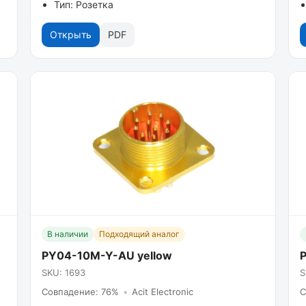
Тип: Розетка
Открыть
PDF
В наличии
Подходящий аналог
PY04-10M-Y-AU yellow
SKU: 1693
S
Совпадение: 76%
•
Acit Electronic
С