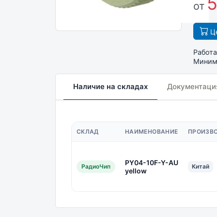
5
от
Це
Работа
Минима
Наличие на складах
Документаци
СКЛАД
НАИМЕНОВАНИЕ
ПРОИЗВ
PY04-10F-Y-AU
РадиоЧип
Китай
yellow