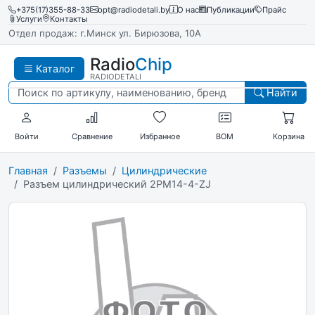
+375(17)355-88-33
opt@radiodetali.by
О нас
Публикации
Прайс
Услуги
Контакты
Отдел продаж: г.Минск ул. Бирюзова, 10А
Radio
Chip
Каталог
RADIODETALI
Найти
Войти
Сравнение
Избранное
BOM
Корзина
Главная
Разъемы
Цилиндрические
Разъем цилиндрический 2PM14-4-ZJ