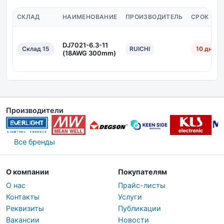
СКЛАД
НАИМЕНОВАНИЕ
ПРОИЗВОДИТЕЛЬ
СРОК ПО
DJ7021-6.3-11
Склад 15
RUICHI
10 дн.
(18AWG 300mm)
Производители
Все бренды
О компании
Покупателям
О нас
Прайс-листы
Контакты
Услуги
Реквизиты
Публикации
Вакансии
Новости