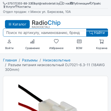
+375(17)355-88-33
opt@radiodetali.by
О нас
Публикации
Прайс
Услуги
Контакты
Отдел продаж: г.Минск ул. Бирюзова, 10А
Radio
Chip
Каталог
RADIODETALI
Найти
Войти
Сравнение
Избранное
BOM
Корзина
Главная
Разъемы
Низковольтные
Разъем питания низковольтный DJ7021-6.3-11 (18AWG
300mm)