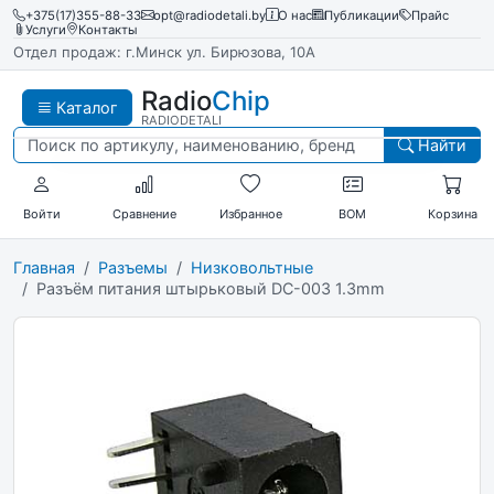
+375(17)355-88-33
opt@radiodetali.by
О нас
Публикации
Прайс
Услуги
Контакты
Отдел продаж: г.Минск ул. Бирюзова, 10А
Radio
Chip
Каталог
RADIODETALI
Найти
Войти
Сравнение
Избранное
BOM
Корзина
Главная
Разъемы
Низковольтные
Разъём питания штырьковый DC-003 1.3mm