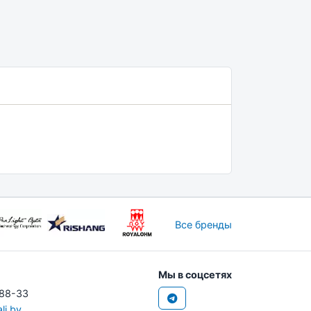
Все бренды
Мы в соцсетях
-88-33
li.by