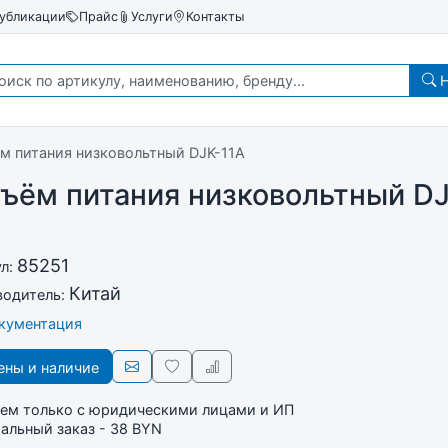
убликации
Прайс
Услуги
Контакты
Н
м питания низковольтный DJK-11A
ъём питания низковольтный DJ
85251
ул:
Китай
водитель:
окументация
ны и наличие
ем только с юридическими лицами и ИП
льный заказ - 38 BYN