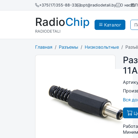
+375(17)355-88-33
opt@radiodetali.by
О нас
П
Radio
Chip
Каталог
RADIODETALI
Главная
Разъемы
Низковольтные
Разъё
Раз
11A
Артик
Произ
Вся д
Це
Работа
Минима