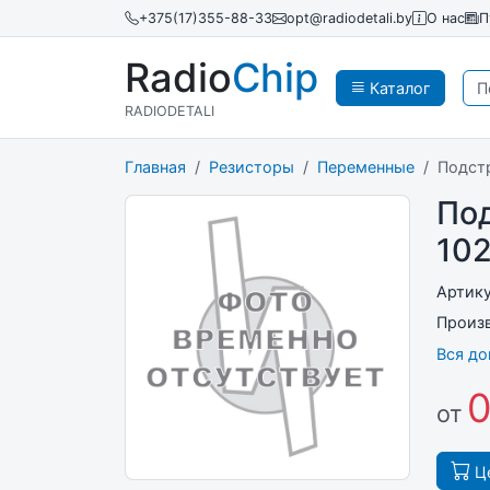
+375(17)355-88-33
opt@radiodetali.by
О нас
П
Radio
Chip
Каталог
RADIODETALI
Главная
Резисторы
Переменные
Подст
По
10
Артик
Произ
Вся д
0
от
Це