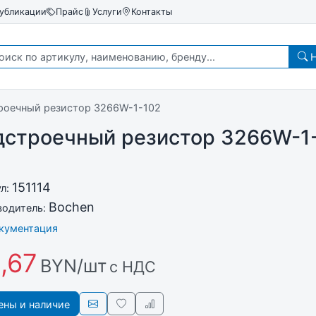
убликации
Прайс
Услуги
Контакты
Н
роечный резистор 3266W-1-102
дстроечный резистор 3266W-1
2
151114
ул:
Bochen
водитель:
окументация
,67
BYN/шт
с НДС
ны и наличие