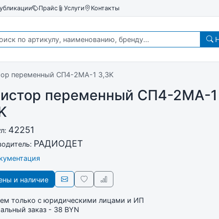
убликации
Прайс
Услуги
Контакты
Н
тор переменный СП4-2МА-1 3,3K
зистор переменный СП4-2МА-1
K
42251
ул:
РАДИОДЕТ
водитель:
окументация
ны и наличие
ем только с юридическими лицами и ИП
льный заказ - 38 BYN