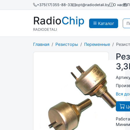
+375(17)355-88-33
opt@radiodetali.by
О нас
П
Radio
Chip
Каталог
RADIODETALI
Главная
Резисторы
Переменные
Резис
Ре
3,3
Артик
Произ
Вся д
Це
Работа
Минима