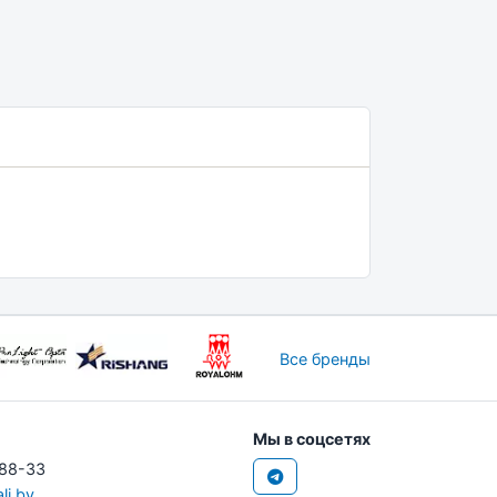
Все бренды
Мы в соцсетях
-88-33
li.by