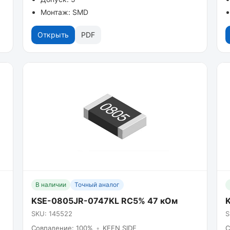
Монтаж: SMD
Открыть
PDF
В наличии
Точный аналог
KSE-0805JR-0747KL RC5% 47 кОм
SKU: 145522
S
Совпадение: 100%
•
KEEN SIDE
С