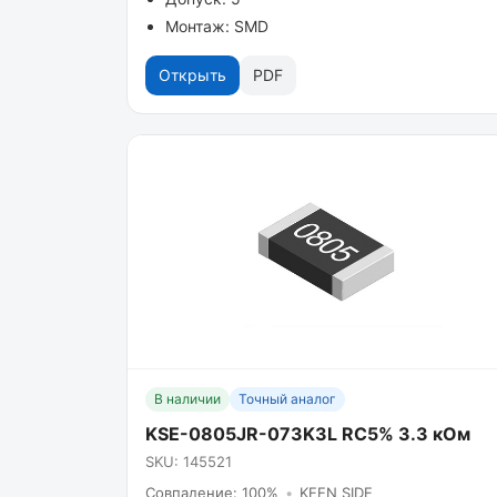
Монтаж: SMD
Открыть
PDF
В наличии
Точный аналог
KSE-0805JR-073K3L RC5% 3.3 кОм
SKU: 145521
Совпадение: 100%
•
KEEN SIDE