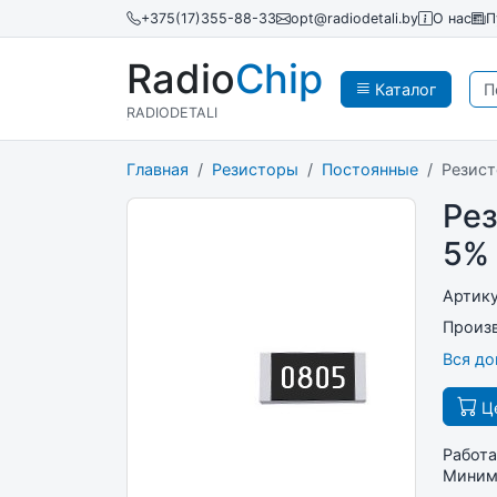
+375(17)355-88-33
opt@radiodetali.by
О нас
П
Radio
Chip
Каталог
RADIODETALI
Главная
Резисторы
Постоянные
Резист
Рез
5%
Артик
Произ
Вся д
Це
Работа
Минима