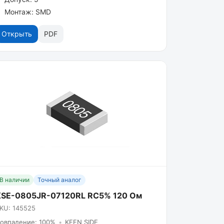
Монтаж: SMD
Открыть
PDF
В наличии
Точный аналог
KSE-0805JR-07120RL RC5% 120 Ом
KU: 145525
овпадение: 100%
•
KEEN SIDE