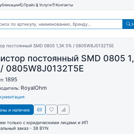
убликации
Прайс
Услуги
Контакты
Н
ор постоянный SMD 0805 1,3K 5% / 0805W8J0132T5E
истор постоянный SMD 0805 1
 / 0805W8J0132T5E
1895
ул:
RoyalOhm
водитель:
окументация
ны и наличие
ем только с юридическими лицами и ИП
льный заказ - 38 BYN