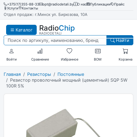
+375(17)355-88-33
opt@radiodetali.by
О нас
Публикации
Прайс
Услуги
Контакты
Отдел продаж: г.Минск ул. Бирюзова, 10А
Radio
Chip
Каталог
RADIODETALI
Найти
Войти
Сравнение
Избранное
BOM
Корзина
Главная
Резисторы
Постоянные
Резистор проволочный мощный (цементный) SQP 5W
100R 5%