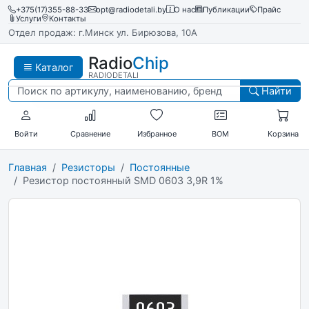
+375(17)355-88-33
opt@radiodetali.by
О нас
Публикации
Прайс
Услуги
Контакты
Отдел продаж: г.Минск ул. Бирюзова, 10А
Radio
Chip
Каталог
RADIODETALI
Найти
Войти
Сравнение
Избранное
BOM
Корзина
Главная
Резисторы
Постоянные
Резистор постоянный SMD 0603 3,9R 1%