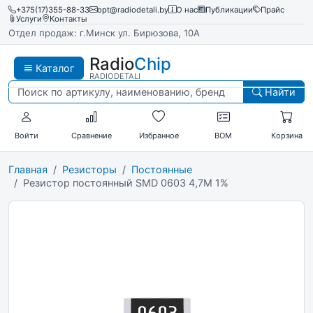
+375(17)355-88-33
opt@radiodetali.by
О нас
Публикации
Прайс
Услуги
Контакты
Отдел продаж: г.Минск ул. Бирюзова, 10А
Radio
Chip
Каталог
RADIODETALI
Найти
Войти
Сравнение
Избранное
BOM
Корзина
Главная
Резисторы
Постоянные
Резистор постоянный SMD 0603 4,7M 1%