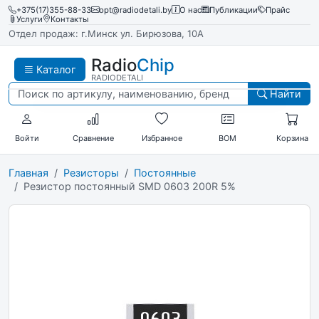
+375(17)355-88-33
opt@radiodetali.by
О нас
Публикации
Прайс
Услуги
Контакты
Отдел продаж: г.Минск ул. Бирюзова, 10А
Radio
Chip
Каталог
RADIODETALI
Найти
Войти
Сравнение
Избранное
BOM
Корзина
Главная
Резисторы
Постоянные
Резистор постоянный SMD 0603 200R 5%