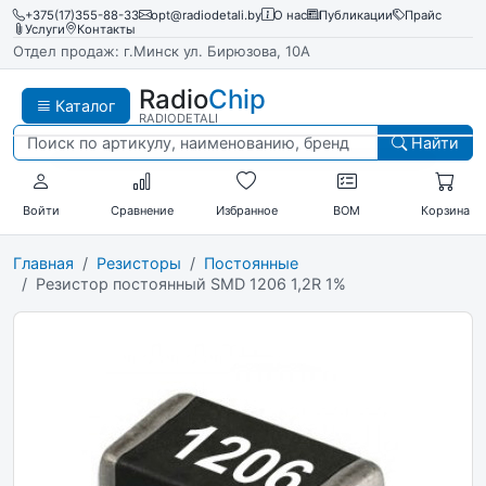
+375(17)355-88-33
opt@radiodetali.by
О нас
Публикации
Прайс
Услуги
Контакты
Отдел продаж: г.Минск ул. Бирюзова, 10А
Radio
Chip
Каталог
RADIODETALI
Найти
Войти
Сравнение
Избранное
BOM
Корзина
Главная
Резисторы
Постоянные
Резистор постоянный SMD 1206 1,2R 1%