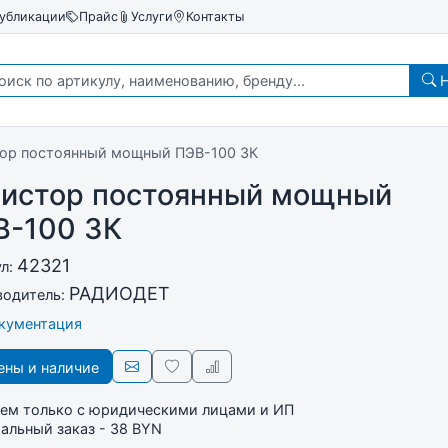
убликации
Прайс
Услуги
Контакты
Н
ор постоянный мощный ПЭВ-100 3К
зистор постоянный мощный
В-100 3К
42321
ул:
РАДИОДЕТ
водитель:
окументация
ны и наличие
ем только с юридическими лицами и ИП
льный заказ - 38 BYN