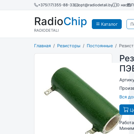
+375(17)355-88-33
opt@radiodetali.by
О нас
П
Radio
Chip
Каталог
RADIODETALI
Главная
Резисторы
Постоянные
Резист
Ре
ПЭ
Артик
Произ
Вся д
Це
Работа
Минима