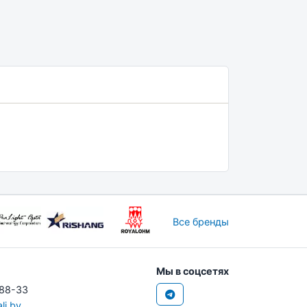
Все бренды
Мы в соцсетях
-88-33
li.by