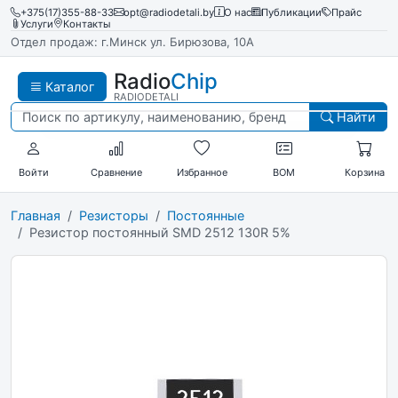
+375(17)355-88-33
opt@radiodetali.by
О нас
Публикации
Прайс
Услуги
Контакты
Отдел продаж: г.Минск ул. Бирюзова, 10А
Radio
Chip
Каталог
RADIODETALI
Найти
Войти
Сравнение
Избранное
BOM
Корзина
Главная
Резисторы
Постоянные
Резистор постоянный SMD 2512 130R 5%