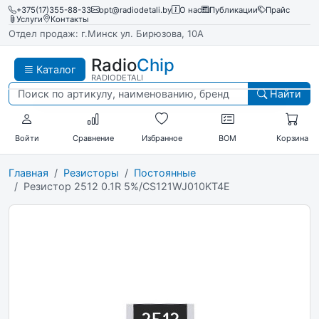
+375(17)355-88-33
opt@radiodetali.by
О нас
Публикации
Прайс
Услуги
Контакты
Отдел продаж: г.Минск ул. Бирюзова, 10А
Radio
Chip
Каталог
RADIODETALI
Найти
Войти
Сравнение
Избранное
BOM
Корзина
Главная
Резисторы
Постоянные
Резистор 2512 0.1R 5%/CS121WJ010KT4E