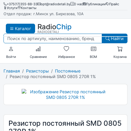
+375(17)355-88-33
opt@radiodetali.by
О нас
Публикации
Прайс
Услуги
Контакты
Отдел продаж: г.Минск ул. Бирюзова, 10А
Radio
Chip
Каталог
RADIODETALI
Найти
Войти
Сравнение
Избранное
BOM
Корзина
Главная
Резисторы
Постоянные
Резистор постоянный SMD 0805 270R 1%
Резистор постоянный SMD 0805