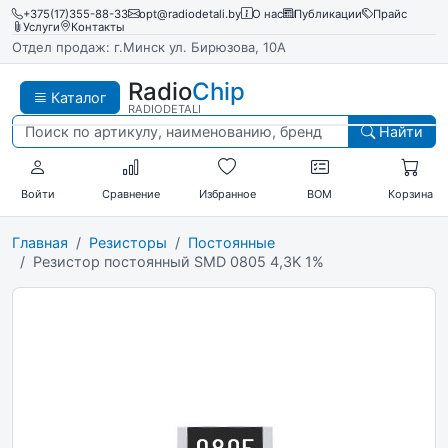
+375(17)355-88-33
opt@radiodetali.by
О нас
Публикации
Прайс
Услуги
Контакты
Отдел продаж: г.Минск ул. Бирюзова, 10А
Radio
Chip
Каталог
RADIODETALI
Найти
Войти
Сравнение
Избранное
BOM
Корзина
Главная
Резисторы
Постоянные
Резистор постоянный SMD 0805 4,3K 1%