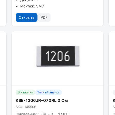
Монтаж: SMD
Открыть
PDF
В наличии
Точный аналог
KSE-1206JR-070RL 0 Ом
SKU: 145506
S
Совпадение: 100%
•
KEEN SIDE
С