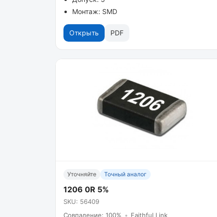
Монтаж: SMD
Открыть
PDF
Уточняйте
Точный аналог
1206 0R 5%
SKU: 56409
Совпадение: 100%
•
Faithful Link