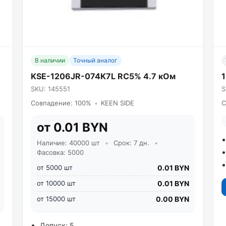
В наличии
Точный аналог
KSE-1206JR-074K7L RC5% 4.7 кОм
SKU: 145551
S
Совпадение: 100%
•
KEEN SIDE
С
от 0.01 BYN
Наличие: 40000 шт
•
Срок: 7 дн.
•
Фасовка: 5000
от 5000 шт
0.01 BYN
от 10000 шт
0.01 BYN
от 15000 шт
0.00 BYN
Допуск: 5