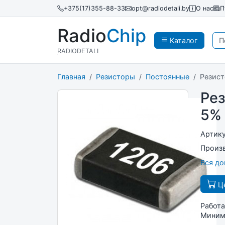
+375(17)355-88-33
opt@radiodetali.by
О нас
П
Radio
Chip
Каталог
RADIODETALI
Главная
Резисторы
Постоянные
Резист
Рез
5%
Артик
Произ
Вся д
Це
Работа
Минима