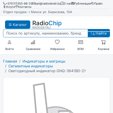
+375(17)355-88-33
opt@radiodetali.by
О нас
Публикации
Прайс
Услуги
Контакты
Отдел продаж: г.Минск ул. Бирюзова, 10А
Radio
Chip
Каталог
RADIODETALI
Найти
Войти
Сравнение
Избранное
BOM
Корзина
Главная
Индикаторы и матрицы
Сегментные индикаторы
Светодиодный индикатор GNQ-3641BD-21