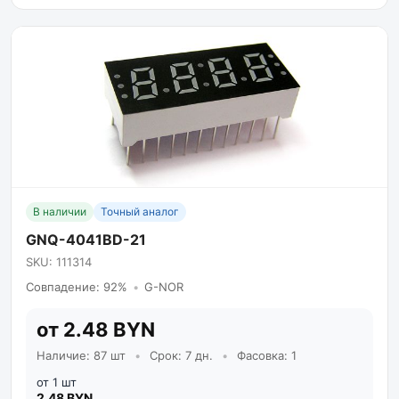
В наличии
Точный аналог
GNQ-4041BD-21
SKU: 111314
Совпадение: 92%
•
G-NOR
от 2.48 BYN
Наличие: 87 шт
•
Срок: 7 дн.
•
Фасовка: 1
от 1 шт
2.48 BYN