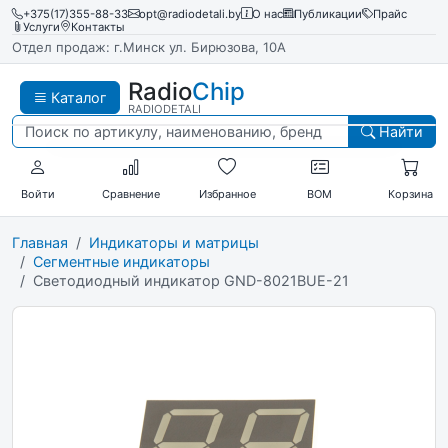
+375(17)355-88-33
opt@radiodetali.by
О нас
Публикации
Прайс
Услуги
Контакты
Отдел продаж: г.Минск ул. Бирюзова, 10А
Radio
Chip
Каталог
RADIODETALI
Найти
Войти
Сравнение
Избранное
BOM
Корзина
Главная
Индикаторы и матрицы
Сегментные индикаторы
Светодиодный индикатор GND-8021BUE-21