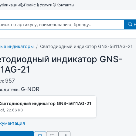
убликации
Прайс
Услуги
Контакты
Н
ные индикаторы
Светодиодный индикатор GNS-5611AG-21
етодиодный индикатор GNS-
11AG-21
957
ул:
G-NOR
водитель:
Светодиодный индикатор GNS-5611AG-21
df, 22.66 kB
окументация