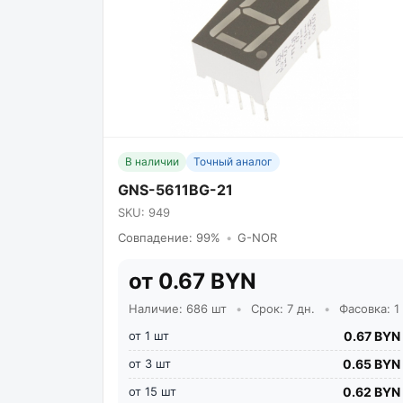
В наличии
Точный аналог
GNS-5611BG-21
SKU: 949
Совпадение: 99%
•
G-NOR
от 0.67 BYN
Наличие: 686 шт
•
Срок: 7 дн.
•
Фасовка: 1
от 1 шт
0.67 BYN
от 3 шт
0.65 BYN
от 15 шт
0.62 BYN