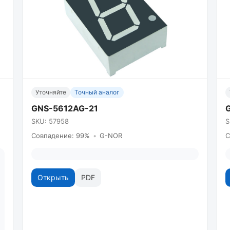
Уточняйте
Точный аналог
GNS-5612AG-21
SKU: 57958
S
Совпадение: 99%
•
G-NOR
С
Открыть
PDF