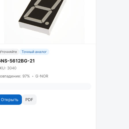
Уточняйте
Точный аналог
GNS-5612BG-21
KU: 3040
овпадение: 97%
•
G-NOR
Открыть
PDF