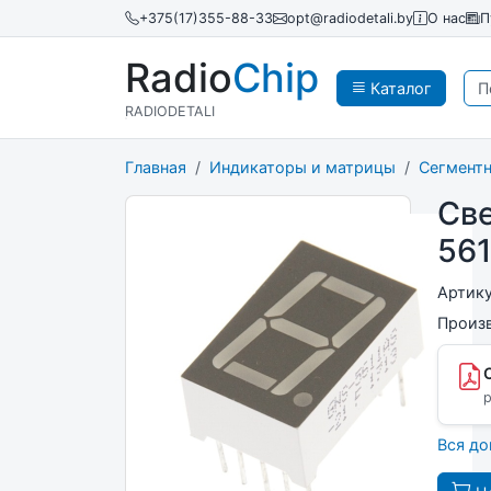
+375(17)355-88-33
opt@radiodetali.by
О нас
П
Radio
Chip
Каталог
RADIODETALI
Главная
Индикаторы и матрицы
Сегмент
Св
56
Артик
Произ
p
Вся д