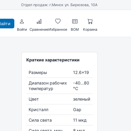
Отдел продаж: г.Минск ул. Бирюзова, 10А
айти
Войти
Сравнение
Избранное
BOM
Корзина
Краткие характеристики
Размеры
12.6x19
Диапазон рабочих
-40...80
температур
°С
Цвет
зеленый
Кристалл
Gap
Сила света
11 мкд
Сила света, мин
8 мкд