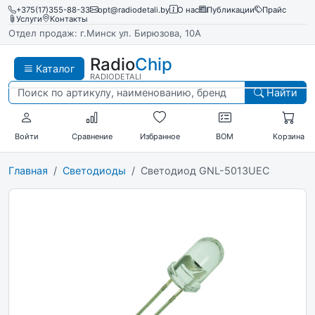
+375(17)355-88-33
opt@radiodetali.by
О нас
Публикации
Прайс
Услуги
Контакты
Отдел продаж: г.Минск ул. Бирюзова, 10А
Radio
Chip
Каталог
RADIODETALI
Найти
Войти
Сравнение
Избранное
BOM
Корзина
Главная
Светодиоды
Светодиод GNL-5013UEC