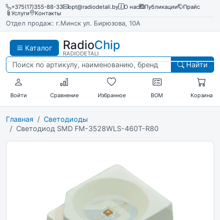
+375(17)355-88-33
opt@radiodetali.by
О нас
Публикации
Прайс
Услуги
Контакты
Отдел продаж: г.Минск ул. Бирюзова, 10А
Radio
Chip
Каталог
RADIODETALI
Найти
Войти
Сравнение
Избранное
BOM
Корзина
Главная
Светодиоды
Светодиод SMD FM-3528WLS-460T-R80