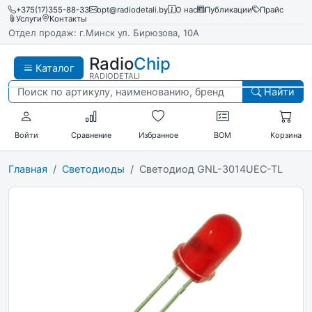
+375(17)355-88-33
opt@radiodetali.by
О нас
Публикации
Прайс
Услуги
Контакты
Отдел продаж: г.Минск ул. Бирюзова, 10А
Radio
Chip
Каталог
RADIODETALI
Найти
Войти
Сравнение
Избранное
BOM
Корзина
Главная
Светодиоды
Светодиод GNL-3014UEC-TL