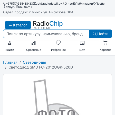
+375(17)355-88-33
opt@radiodetali.by
О нас
Публикации
Прайс
Услуги
Контакты
Отдел продаж: г.Минск ул. Бирюзова, 10А
Radio
Chip
Каталог
RADIODETALI
Найти
Войти
Сравнение
Избранное
BOM
Корзина
Главная
Светодиоды
Светодиод SMD FC-2012UGK-520D